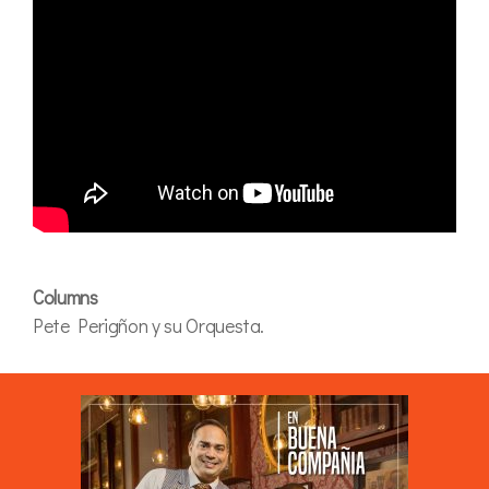
Columns
Pete Perigñon y su Orquesta.